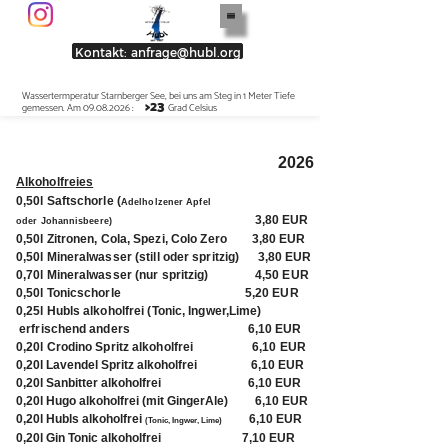
Menu
Kontakt: anfrage@hubl.org
Wassertermperatur Starnberger See, bei uns am Steg in 1 Meter Tiefe
>2
3
gemessen. Am
09.08.
2026 :
Grad Celsius
2026
A
lkoholfreies
0,50l Saftschorle (
Adelholzener Apfel
3,80 EUR
oder Johannisbeere)
0,50l Zitronen, Cola, Spezi, Colo Zero 3,80 EUR
0,50l Mineralwasser (still oder spritzig) 3,80 EUR
0,70l Mineralwasser (nur spritzig) 4,50 EUR
0,50l Tonicschorle 5,20 EUR
0,25l Hubls alkoholfrei (Tonic, Ingwer,Lime)
erfrischend anders 6,10 EUR
0,20l Crodino Spritz alkoholfrei 6,10 EUR
0,20l Lavendel Spritz alkoholfrei 6,10 EUR
0,20l Sanbitter alkoholfrei 6,10 EUR
0,20l Hugo alkoholfrei (mit GingerAle) 6,10 EUR
0,20l Hubls alkoholfrei
6,10 EUR
(Tonic, Ingwer, Lime)
0,20l Gin Tonic alkoholfrei
7,10 EUR