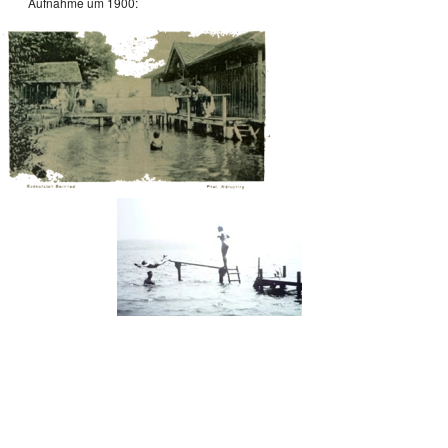
Aufnahme um 1900:
Strandbad Bernried heute (Bilder rechts oben):
Die nostalgischen Umkleidekabinen der
Jahrhundertwende prägen nach wie vor das Bild
und den Charakter des Strandbades. Keine
kilometerlangen Liegewiesen werden geboten,
vielmehr Ruhe und Entspannung in familiärer
Atmosphäre.