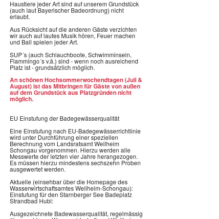
Haustiere jeder Art sind auf unserem Grundstück
(auch laut Bayerischer Badeordnung) nicht
erlaubt.
Aus Rücksicht auf die anderen Gäste verzichten
wir auch auf lautes Musik hören, Feuer machen
und Ball spielen jeder Art.
SUP´s (auch Schlauchboote, Schwimminseln,
Flammingo´s v.ä.) sind - wenn noch ausreichend
Platz ist - grundsätzlich möglich.
An schönen Hochsommerwochendtagen (Juli &
August) ist das Mitbringen für Gäste von außen
auf dem Grundstück aus Platzgründen nicht
möglich.
EU Einstufung der Badegewässerqualität
Eine Einstufung nach EU-Badegewässerrichtlinie
wird unter Durchführung einer speziellen
Berechnung vom Landsratsamt Weilheim
Schongau vorgenommen. Hierzu werden alle
Messwerte der letzten vier Jahre herangezogen.
Es müssen hierzu mindestens sechszehn Proben
ausgewertet werden.
Aktuelle (einsehbar über die Homepage des
Wasserwirtschaftsamtes Weilheim-Schongau):
Einstufung für den Starnberger See Badeplatz
Strandbad Hubl:
Ausgezeichnete Badewasserqualität, regelmässig