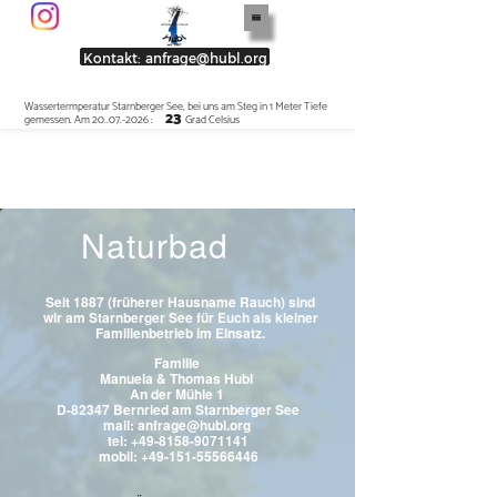
Menu
Kontakt: anfrage@hubl.org
Wassertermperatur Starnberger See, bei uns am Steg in 1 Meter Tiefe
23
gemessen. Am 20..07.-2026 :
Grad Celsius
Naturbad
Seit 1887 (früherer Hausname Rauch) sind
wir am Starnberger See für Euch als kleiner
Familienbetrieb im Einsatz.
Familie
Manuela & Thomas Hubl
An der Mühle 1
D-82347 Bernried am Starnberger See
mail: anfrage@hubl.org
tel: +49-8158-9071141
mobil: +49-151-55566446